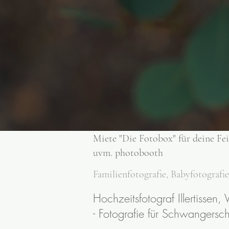
Miete "Die Fotobox" für deine Fe
uvm. photobooth
Familienfotografie, Babyfotografi
Hochzeitsfotograf Illertiss
- Fotografie für Schwangersch