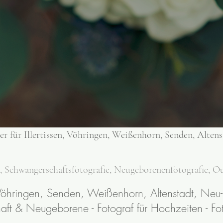
ier für Illertissen, Vöhringen, Weißenhorn, Senden, Al
e, Schwangerschaftsfotografie, Neugeborenenfotografie, 
en, Vöhringen, Senden, Weißenhorn, Altenstadt, 
aft & Neugeborene - Fotograf für Hochzeiten - Foto