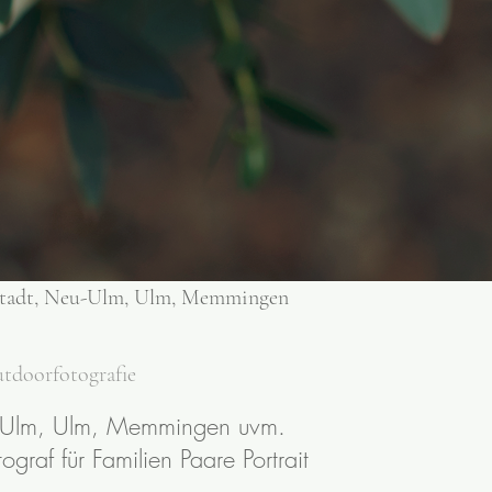
tenstadt, Neu-Ulm, Ulm, Memmingen
Outdoorfotografie
Neu-Ulm, Ulm, Memmingen uvm.
graf für Familien Paare Portrait